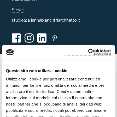
Servizi
studio@ariannabianchiniarchitetto.it
HOME
Questo sito web utilizza i cookie
Utilizziamo i cookie per personalizzare contenuti ed
HOME
annunci, per fornire funzionalità dei social media e per
analizzare il nostro traffico. Condividiamo inoltre
informazioni sul modo in cui utilizza il nostro sito con i
“L’Architettura è un fatto d’arte, un fenomeno che
nostri partner che si occupano di analisi dei dati web,
suscita emozione, al di fuori dei problemi di
pubblicità e social media, i quali potrebbero combinarle
costruzione, al di là di essi. La Costruzione è per
con altre informazioni che ha fornito loro o che hanno
tener su: l’Architettura è per commuovere.”