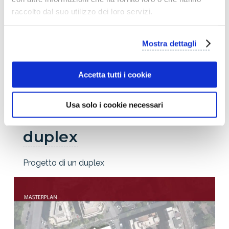
raccolto dal suo utilizzo dei loro servizi.
Le Corbusier
Conoscimi meglio
Mostra dettagli
Il mio ultimo progetto
Accetta tutti i cookie
Usa solo i cookie necessari
Progettazione di un
duplex
Progetto di un duplex